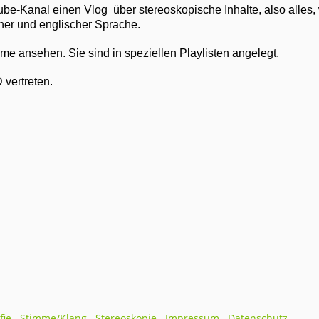
be-Kanal einen Vlog über stereoskopische Inhalte, also alles,
cher und englischer Sprache.
me ansehen. Sie sind in speziellen Playlisten angelegt.
 vertreten.
fie
Stimme/Klang
Stereoskopie
Impressum
Datenschutz